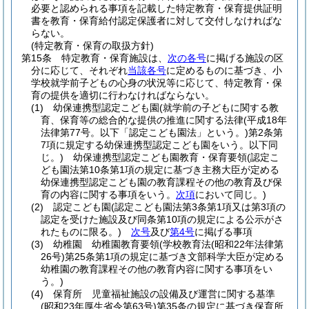
必要と認められる事項を記載した特定教育・保育提供証明
書を教育・保育給付認定保護者に対して交付しなければな
らない。
(特定教育・保育の取扱方針)
第15条
特定教育・保育施設は、
次の各号
に掲げる施設の区
分に応じて、それぞれ
当該各号
に定めるものに基づき、小
学校就学前子どもの心身の状況等に応じて、特定教育・保
育の提供を適切に行わなければならない。
(1)
幼保連携型認定こども園
(就学前の子どもに関する教
育、保育等の総合的な提供の推進に関する法律
(平成18年
法律第77号。以下「認定こども園法」という。)
第2条第
7項に規定する幼保連携型認定こども園をいう。以下同
じ。)
幼保連携型認定こども園教育・保育要領
(認定こ
ども園法第10条第1項の規定に基づき主務大臣が定める
幼保連携型認定こども園の教育課程その他の教育及び保
育の内容に関する事項をいう。
次項
において同じ。)
(2)
認定こども園
(認定こども園法第3条第1項又は第3項の
認定を受けた施設及び同条第10項の規定による公示がさ
れたものに限る。)
次号
及び
第4号
に掲げる事項
(3)
幼稚園 幼稚園教育要領
(学校教育法
(昭和22年法律第
26号)
第25条第1項の規定に基づき文部科学大臣が定める
幼稚園の教育課程その他の教育内容に関する事項をい
う。)
(4)
保育所 児童福祉施設の設備及び運営に関する基準
(昭和23年厚生省令第63号)
第35条の規定に基づき保育所