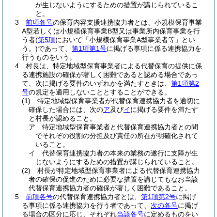
が生じないようにするための措置が講じられているこ
と。
3
前項各号
の保育内容支援連携協力者とは、小規模保育事業
A型若しくは小規模保育事業B型又は事業所内保育事業を行
う者
(
第5項
において「小規模保育事業A型事業者等」とい
う。)
であって、
第1項第1号
に掲げる事項に係る連携協力を
行うものをいう。
4
村長は、特定地域型保育事業者による代替保育の提供に係
る連携施設の確保が著しく困難であると認める場合であっ
て、次に掲げる要件のいずれかを満たすときは、
第1項第2
号
の規定を適用しないこととすることができる。
(1)
特定地域型保育事業者が代替保育連携協力者を適切に
確保した場合には、次の
ア
及び
イ
に掲げる要件を満たす
と村長が認めること。
ア
特定地域型保育事業者と代替保育連携協力者との間
でそれぞの役割の分担及び責任の所在が明確化されて
いること。
イ
代替保育連携協力者の本来の業務の遂行に支障が生
じないようにするための措置が講じられていること。
(2)
村長が特定地域型保育事業者による代替保育連携協力
者の確保の促進のために必要な措置を講じてもなお当該
代替保育連携協力者の確保が著しく困難であること。
5
前項各号
の代替保育連携協力者とは、
第1項第2号
に掲げ
る事項に係る連携協力を行う者であって、
次の各号
に掲げ
る場合の区分に応じ、それぞれ
当該各号
に定めるものをい