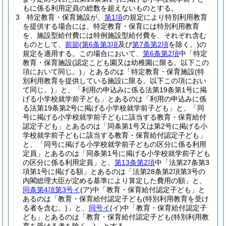
もに係る利用定員の総数を超えないものとする。
3
特定教育・保育施設が、
第1項
の規定により特別利用教育
を提供する場合には、特定教育・保育には特別利用教育
を、施設型給付費には特例施設型給付費を、それぞれ含む
ものとして、
前節
(
第6条第3項
及び
第7条第2項
を除く。)
の
規定を適用する。
この場合において、
第6条第2項
中「特定
教育・保育施設
(認定こども園又は幼稚園に限る。以下この
項において同じ。)
」とあるのは「特定教育・保育施設
(特
別利用教育を提供している施設に限る。以下この項におい
て同じ。)
」と、「利用の申込みに係る法第19条第1号に掲
げる小学校就学前子ども」とあるのは「利用の申込みに係
る法第19条第2号に掲げる小学校就学前子ども」と、「同
号に掲げる小学校就学前子どもに該当する教育・保育給付
認定子ども」とあるのは「同条第1号又は第2号に掲げる小
学校就学前子どもに該当する教育・保育給付認定子ども」
と、「同号に掲げる小学校就学前子どもの区分に係る利用
定員」とあるのは「同条第1号に掲げる小学校就学前子ども
の区分に係る利用定員」と、
第13条第2項
中「法第27条第3
項第1号に掲げる額」とあるのは「法第28条第2項第3号の
内閣総理大臣が定める基準により算定した費用の額」と、
同条第4項第3号イ
(ア)
中「教育・保育給付認定子ども」と
あるのは「教育・保育給付認定子ども
(特別利用教育を受け
る者を含む。)
」と、
同号イ
(イ)
中「教育・保育給付認定子
ども」とあるのは「教育・保育給付認定子ども
(特別利用教