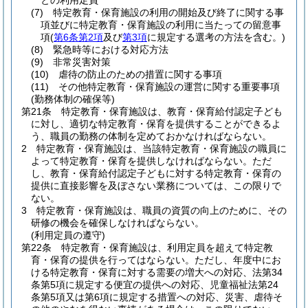
との利用定員
(7)
特定教育・保育施設の利用の開始及び終了に関する事
項並びに特定教育・保育施設の利用に当たっての留意事
項
(
第6条第2項
及び
第3項
に規定する選考の方法を含む。)
(8)
緊急時等における対応方法
(9)
非常災害対策
(10)
虐待の防止のための措置に関する事項
(11)
その他特定教育・保育施設の運営に関する重要事項
(勤務体制の確保等)
第21条
特定教育・保育施設は、教育・保育給付認定子ども
に対し、適切な特定教育・保育を提供することができるよ
う、職員の勤務の体制を定めておかなければならない。
2
特定教育・保育施設は、当該特定教育・保育施設の職員に
よって特定教育・保育を提供しなければならない。
ただ
し、教育・保育給付認定子どもに対する特定教育・保育の
提供に直接影響を及ぼさない業務については、この限りで
ない。
3
特定教育・保育施設は、職員の資質の向上のために、その
研修の機会を確保しなければならない。
(利用定員の遵守)
第22条
特定教育・保育施設は、利用定員を超えて特定教
育・保育の提供を行ってはならない。
ただし、年度中にお
ける特定教育・保育に対する需要の増大への対応、法第34
条第5項に規定する便宜の提供への対応、児童福祉法第24
条第5項又は第6項に規定する措置への対応、災害、虐待そ