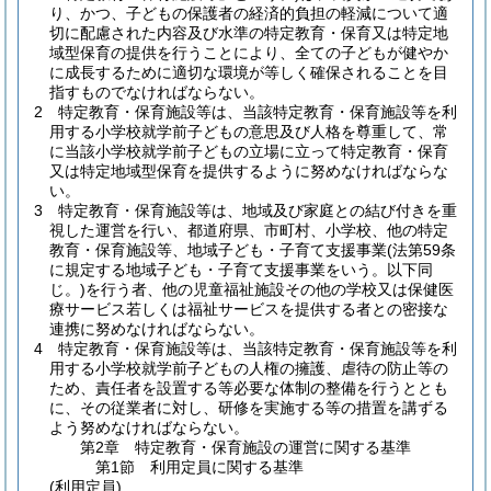
り、かつ、子どもの保護者の経済的負担の軽減について適
切に配慮された内容及び水準の特定教育・保育又は特定地
域型保育の提供を行うことにより、全ての子どもが健やか
に成長するために適切な環境が等しく確保されることを目
指すものでなければならない。
2
特定教育・保育施設等は、当該特定教育・保育施設等を利
用する小学校就学前子どもの意思及び人格を尊重して、常
に当該小学校就学前子どもの立場に立って特定教育・保育
又は特定地域型保育を提供するように努めなければならな
い。
3
特定教育・保育施設等は、地域及び家庭との結び付きを重
視した運営を行い、都道府県、市町村、小学校、他の特定
教育・保育施設等、地域子ども・子育て支援事業
(法第59条
に規定する地域子ども・子育て支援事業をいう。以下同
じ。)
を行う者、他の児童福祉施設その他の学校又は保健医
療サービス若しくは福祉サービスを提供する者との密接な
連携に努めなければならない。
4
特定教育・保育施設等は、当該特定教育・保育施設等を利
用する小学校就学前子どもの人権の擁護、虐待の防止等の
ため、責任者を設置する等必要な体制の整備を行うととも
に、その従業者に対し、研修を実施する等の措置を講ずる
よう努めなければならない。
第2章
特定教育・保育施設の運営に関する基準
第1節
利用定員に関する基準
(利用定員)