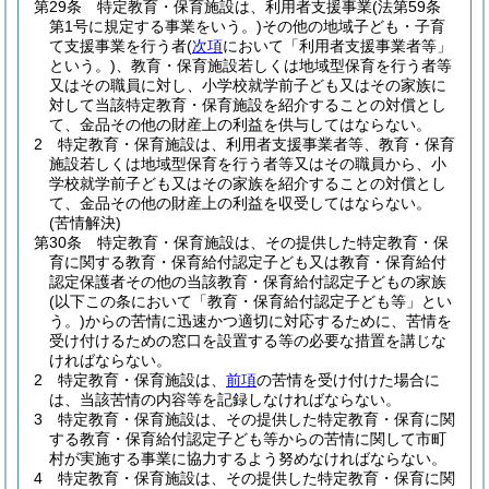
第29条
特定教育・保育施設は、利用者支援事業
(法第59条
第1号に規定する事業をいう。)
その他の地域子ども・子育
て支援事業を行う者
(
次項
において「利用者支援事業者等」
という。)
、教育・保育施設若しくは地域型保育を行う者等
又はその職員に対し、小学校就学前子ども又はその家族に
対して当該特定教育・保育施設を紹介することの対償とし
て、金品その他の財産上の利益を供与してはならない。
2
特定教育・保育施設は、利用者支援事業者等、教育・保育
施設若しくは地域型保育を行う者等又はその職員から、小
学校就学前子ども又はその家族を紹介することの対償とし
て、金品その他の財産上の利益を収受してはならない。
(苦情解決)
第30条
特定教育・保育施設は、その提供した特定教育・保
育に関する教育・保育給付認定子ども又は教育・保育給付
認定保護者その他の当該教育・保育給付認定子どもの家族
(以下この条において「教育・保育給付認定子ども等」とい
う。)
からの苦情に迅速かつ適切に対応するために、苦情を
受け付けるための窓口を設置する等の必要な措置を講じな
ければならない。
2
特定教育・保育施設は、
前項
の苦情を受け付けた場合に
は、当該苦情の内容等を記録しなければならない。
3
特定教育・保育施設は、その提供した特定教育・保育に関
する教育・保育給付認定子ども等からの苦情に関して市町
村が実施する事業に協力するよう努めなければならない。
4
特定教育・保育施設は、その提供した特定教育・保育に関