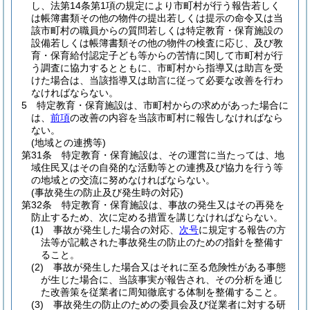
し、法第14条第1項の規定により市町村が行う報告若しく
は帳簿書類その他の物件の提出若しくは提示の命令又は当
該市町村の職員からの質問若しくは特定教育・保育施設の
設備若しくは帳簿書類その他の物件の検査に応じ、及び教
育・保育給付認定子ども等からの苦情に関して市町村が行
う調査に協力するとともに、市町村から指導又は助言を受
けた場合は、当該指導又は助言に従って必要な改善を行わ
なければならない。
5
特定教育・保育施設は、市町村からの求めがあった場合に
は、
前項
の改善の内容を当該市町村に報告しなければなら
ない。
(地域との連携等)
第31条
特定教育・保育施設は、その運営に当たっては、地
域住民又はその自発的な活動等との連携及び協力を行う等
の地域との交流に努めなければならない。
(事故発生の防止及び発生時の対応)
第32条
特定教育・保育施設は、事故の発生又はその再発を
防止するため、次に定める措置を講じなければならない。
(1)
事故が発生した場合の対応、
次号
に規定する報告の方
法等が記載された事故発生の防止のための指針を整備す
ること。
(2)
事故が発生した場合又はそれに至る危険性がある事態
が生じた場合に、当該事実が報告され、その分析を通じ
た改善策を従業者に周知徹底する体制を整備すること。
(3)
事故発生の防止のための委員会及び従業者に対する研