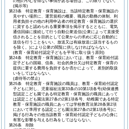
の他のやむを得ない事情がある場合は、この限りでない。
(掲示等)
第23条
特定教育・保育施設は、当該特定教育・保育施設の
見やすい場所に、運営規程の概要、職員の勤務の体制、利
用者負担その他の利用申込者の特定教育・保育施設の選択
に資すると認められる重要事項を掲示するとともに、電気
通信回線に接続して行う自動公衆送信
(公衆によって直接受
信されることを目的として公衆からの求めに応じ自動的に
送信を行うことをいい、放送又は有線放送に該当するもの
を除く。)
により公衆の閲覧に供しなければならない。
(教育・保育給付認定子どもを平等に取り扱う原則)
第24条
特定教育・保育施設においては、教育・保育給付認
定子どもの国籍、信条、社会的身分又は特定教育・保育の
提供に要する費用を負担するか否かによって、差別的取扱
いをしてはならない。
(虐待等の禁止)
第25条
特定教育・保育施設の職員は、教育・保育給付認定
子どもに対し、児童福祉法第33条の10第1項各号
(幼保連携
型認定こども園である特定教育・保育施設の職員にあって
は認定こども園法第27条の2第1項各号、幼稚園である特定
教育・保育施設の職員にあっては学校教育法第28条第2項
において準用する認定こども園法第27条の2第1項各号)
に
掲げる行為その他当該教育・保育給付認定子どもの心身に
有害な影響を与える行為をしてはならない。
第26条
削除