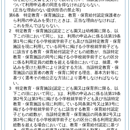
ついて利用申込者の同意を得なければならない。
(正当な理由のない提供拒否の禁止等)
第6条
特定教育・保育施設は、教育・保育給付認定保護者か
ら利用の申込みを受けたときは、正当な理由がなければ、
これを拒んではならない。
2
特定教育・保育施設
(認定こども園又は幼稚園に限る。以
下この項において同じ。)
は、利用の申込みに係る法第19条
第1号に掲げる小学校就学前子ども及び当該特定教育・保育
施設を現に利用している同号に掲げる小学校就学前子ども
に該当する教育・保育給付認定子どもの総数が、当該特定
教育・保育施設の同号に掲げる小学校就学前子どもの区分
に係る利用定員の総数を超える場合においては、抽選、申
込みを受けた順序により決定する方法、当該特定教育・保
育施設の設置者の教育・保育に関する理念、基本方針等に
基づく選考その他公正な方法により選考しなければならな
い。
3
特定教育・保育施設
(認定こども園又は保育所に限る。以
下この項において同じ。)
は、利用の申込みに係る法第19条
第2号又は第3号に掲げる小学校就学前子ども及び当該特定
教育・保育施設を現に利用している同条第2号又は第3号に
掲げる小学校就学前子どもに該当する教育・保育給付認定
子どもの総数が、当該特定教育・保育施設の同条第2号又は
第3号に掲げる小学校就学前子どもの区分に係る利用定員の
総数を超える場合においては、教育・保育給付認定に基づ