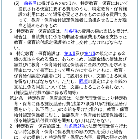
(5)
前各号
に掲げるもののほか、特定教育・保育において
提供される便宜に要する費用のうち、特定教育・保育施
設の利用において通常必要とされるものに係る費用であ
って、教育・保育給付認定保護者に負担させることが適
当と認められるもの
5
特定教育・保育施設は、
前各項
の費用の額の支払を受けた
場合は、当該費用に係る領収証を当該費用の額を支払った
教育・保育給付認定保護者に対し交付しなければならな
い。
6
特定教育・保育施設は、
第3項
及び
第4項
の規定による金
銭の支払を求める際は、あらかじめ、当該金銭の使途及び
額並びに教育・保育給付認定保護者に金銭の支払を求める
理由について書面によって明らかにするとともに、教育・
保育給付認定保護者に対して説明を行い、文書による同意
を得なければならない。
ただし、
同項
の規定による金銭の
支払に係る同意については、文書によることを要しない。
(施設型給付費の額に係る通知等)
第14条
特定教育・保育施設は、法定代理受領により特定教
育・保育に係る施設型給付費
(法第27条第1項の施設型給付
費をいう。以下同じ。)
の支給を受けた場合は、教育・保育
給付認定保護者に対し、当該教育・保育給付認定保護者に
係る施設型給付費の額を通知しなければならない。
2
特定教育・保育施設は、
前条第2項
の法定代理受領を行わ
ない特定教育・保育に係る費用の額の支払を受けた場合
は、その提供した特定教育・保育の内容、費用の額その他