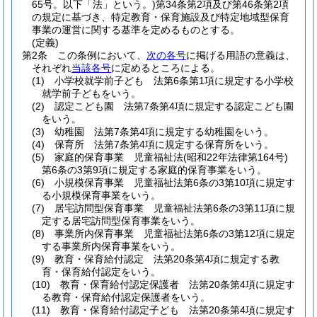
65号。以下「法」という。)
第34条第2項及び第46条第2項
の規定に基づき、特定教育・保育施設及び特定地域型保育
事業の運営に関する基準を定めるものとする。
(定義)
第2条
この条例において、
次の各号
に掲げる用語の意義は、
それぞれ
当該各号
に定めるところによる。
(1)
小学校就学前子ども 法第6条第1項に規定する小学校
就学前子どもをいう。
(2)
認定こども園 法第7条第4項に規定する認定こども園
をいう。
(3)
幼稚園 法第7条第4項に規定する幼稚園をいう。
(4)
保育所 法第7条第4項に規定する保育所をいう。
(5)
家庭的保育事業 児童福祉法
(昭和22年法律第164号)
第6条の3第9項に規定する家庭的保育事業をいう。
(6)
小規模保育事業 児童福祉法第6条の3第10項に規定す
る小規模保育事業をいう。
(7)
居宅訪問型保育事業 児童福祉法第6条の3第11項に規
定する居宅訪問型保育事業をいう。
(8)
事業所内保育事業 児童福祉法第6条の3第12項に規定
する事業所内保育事業をいう。
(9)
教育・保育給付認定 法第20条第4項に規定する教
育・保育給付認定をいう。
(10)
教育・保育給付認定保護者 法第20条第4項に規定す
る教育・保育給付認定保護者をいう。
(11)
教育・保育給付認定子ども 法第20条第4項に規定す