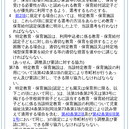
き、保育の必要の程度及び家族等の状況を勘案し、保育を
受ける必要性が高いと認められる教育・保育給付認定子ど
もが優先的に利用できるよう、選考するものとする。
4
前2項
に規定する場合においては、特定教育・保育施設
は、これらの項に規定する選考の方法をあらかじめ教育・
保育給付認定保護者に明示した上で、当該選考を行わなけ
ればならない。
5
特定教育・保育施設は、利用申込者に係る教育・保育給付
認定子どもに対し自ら適切な教育・保育を提供することが
困難である場合は、適切な特定教育・保育施設又は特定地
域型保育事業を紹介する等の適切な措置を速やかに講じな
ければならない。
(あっせん、調整及び要請に対する協力)
第7条
特定教育・保育施設は、当該特定教育・保育施設の利
用について法第42条第1項の規定により市町村が行うあっ
せん及び要請に対し、できる限り協力しなければならな
い。
2
特定教育・保育施設
(認定こども園又は保育所に限る。以
下この項において同じ。)
は、法第19条第2号又は第3号に
掲げる小学校就学前子どもに該当する教育・保育給付認定
子どもに係る当該特定教育・保育施設の利用について児童
福祉法第24条第3項
(同法第73条第1項の規定により読み替
えて適用する場合を含む。
第40条第2項
及び
第42条第6項第
1号
において同じ。)
の規定により市町村が行う調整及び要
請に対し、できる限り協力しなければならない。