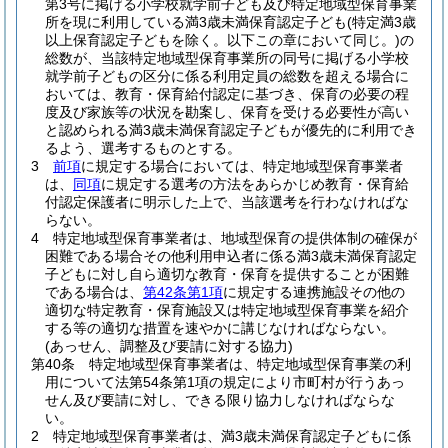
第3号に掲げる小学校就学前子ども及び特定地域型保育事業
所を現に利用している満3歳未満保育認定子ども
(特定満3歳
以上保育認定子どもを除く。以下この章において同じ。)
の
総数が、当該特定地域型保育事業所の同号に掲げる小学校
就学前子どもの区分に係る利用定員の総数を超える場合に
おいては、教育・保育給付認定に基づき、保育の必要の程
度及び家族等の状況を勘案し、保育を受ける必要性が高い
と認められる満3歳未満保育認定子どもが優先的に利用でき
るよう、選考するものとする。
3
前項
に規定する場合においては、特定地域型保育事業者
は、
同項
に規定する選考の方法をあらかじめ教育・保育給
付認定保護者に明示した上で、当該選考を行わなければな
らない。
4
特定地域型保育事業者は、地域型保育の提供体制の確保が
困難である場合その他利用申込者に係る満3歳未満保育認定
子どもに対し自ら適切な教育・保育を提供することが困難
である場合は、
第42条第1項
に規定する連携施設その他の
適切な特定教育・保育施設又は特定地域型保育事業を紹介
する等の適切な措置を速やかに講じなければならない。
(あっせん、調整及び要請に対する協力)
第40条
特定地域型保育事業者は、特定地域型保育事業の利
用について法第54条第1項の規定により市町村が行うあっ
せん及び要請に対し、できる限り協力しなければならな
い。
2
特定地域型保育事業者は、満3歳未満保育認定子どもに係