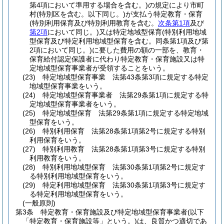
第4項において準用する場合を含む。)
の規定により市町
村
(特別区を含む。以下同じ。)
が支払う特定教育・保育
(特別利用保育及び特別利用教育を含む。
次条第1項
及び
第2項
において同じ。)
又は特定地域型保育
(特別利用地域
型保育及び特定利用地域型保育を含む。同条第1項及び第
2項において同じ。)
に要した費用の額の一部を、教育・
保育給付認定保護者に代わり特定教育・保育施設又は特
定地域型保育事業者が受領することをいう。
(23)
特定地域型保育事業 法第43条第3項に規定する特定
地域型保育事業をいう。
(24)
特定地域型保育事業者 法第29条第1項に規定する特
定地域型保育事業者をいう。
(25)
特定地域型保育 法第29条第1項に規定する特定地域
型保育をいう。
(26)
特別利用保育 法第28条第1項第2号に規定する特別
利用保育をいう。
(27)
特別利用教育 法第28条第1項第3号に規定する特別
利用教育をいう。
(28)
特別利用地域型保育 法第30条第1項第2号に規定す
る特別利用地域型保育をいう。
(29)
特定利用地域型保育 法第30条第1項第3号に規定す
る特定利用地域型保育をいう。
(一般原則)
第3条
特定教育・保育施設及び特定地域型保育事業者
(以下
「特定教育・保育施設等」という。)
は、良質かつ適切であ