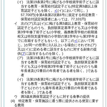
(イ)
法第19条第2号に掲げる小学校就学前子どもに該
当する教育・保育給付認定子ども
(特定満3歳以上保
育認定子どもを除く。
イ
(イ)
において同じ。)
57,700円
(令第4条第2項第6号に規定する特定教育・
保育給付認定保護者にあっては、77,101円)
イ
次の
(ア)
又は
(イ)
に掲げる満3歳以上教育・保育給付
認定子どものうち、負担額算定基準子ども又は小学校
第3学年修了前子ども
(小学校、義務教育学校の前期過
程又は特別支援学校の小学部の第1学年から第3学年ま
でに在籍する子どもをいう。以下この
イ
において同
じ。)
が同一の世帯に3人以上いる場合にそれぞれ
(ア)
又は
(イ)
に定める者に該当するものに対する副食の提
供
(
ア
に該当するものを除く。)
(ア)
法第19条第1号に掲げる小学校就学前子どもに該
当する教育・保育給付認定子ども 負担額算定基準
子ども又は小学校第3学年修了前子ども
(そのうち最
年長者及び2番目の年長者である者を除く。)
である
者
(イ)
法第19条第2号に掲げる小学校就学前子どもに該
当する教育・保育給付認定子ども 負担額算定基準
子ども
(そのうち最年長者及び2番目の年長者である
者を除く。)
である者
ウ
満3歳未満保育認定子どもに対する食事の提供
(4)
特定教育・保育施設に通う際に提供される便宜に要す
る費用