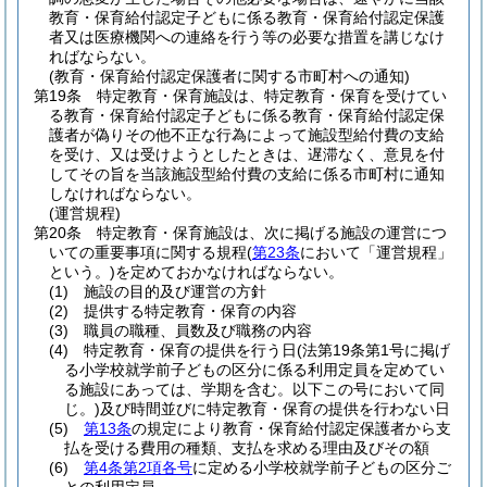
教育・保育給付認定子どもに係る教育・保育給付認定保護
者又は医療機関への連絡を行う等の必要な措置を講じなけ
ればならない。
(教育・保育給付認定保護者に関する市町村への通知)
第19条
特定教育・保育施設は、特定教育・保育を受けてい
る教育・保育給付認定子どもに係る教育・保育給付認定保
護者が偽りその他不正な行為によって施設型給付費の支給
を受け、又は受けようとしたときは、遅滞なく、意見を付
してその旨を当該施設型給付費の支給に係る市町村に通知
しなければならない。
(運営規程)
第20条
特定教育・保育施設は、次に掲げる施設の運営につ
いての重要事項に関する規程
(
第23条
において「運営規程」
という。)
を定めておかなければならない。
(1)
施設の目的及び運営の方針
(2)
提供する特定教育・保育の内容
(3)
職員の職種、員数及び職務の内容
(4)
特定教育・保育の提供を行う日
(法第19条第1号に掲げ
る小学校就学前子どもの区分に係る利用定員を定めてい
る施設にあっては、学期を含む。以下この号において同
じ。)
及び時間並びに特定教育・保育の提供を行わない日
(5)
第13条
の規定により教育・保育給付認定保護者から支
払を受ける費用の種類、支払を求める理由及びその額
(6)
第4条第2項各号
に定める小学校就学前子どもの区分ご