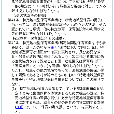
る特定地域型保育事業の利用について児童福祉法第24条第
3項の規定により市町村が行う調整及び要請に対し、できる
限り協力しなければならない。
(心身の状況等の把握)
第41条
特定地域型保育事業者は、特定地域型保育の提供に
当たっては、満3歳未満保育認定子どもの心身の状況、その
置かれている環境、他の特定教育・保育施設等の利用状況
等の把握に努めなければならない。
(特定教育・保育施設等との連携)
第42条
特定地域型保育事業者
(居宅訪問型保育事業を行う者
を除く。以下この項から
第7項
までにおいて同じ。)
は、特
定地域型保育が適正かつ確実に実施され、及び必要な教
育・保育が継続的に提供されるよう、次に掲げる事項に係
る連携協力を行う認定こども園、幼稚園又は保育所
(以下
「連携施設」という。)
を適切に確保しなければならない。
ただし、離島その他の地域であって、連携施設の確保が著
しく困難であると村が認めるものにおいて特定地域型保育
事業を行う特定地域型保育事業者については、この限りで
ない。
(1)
特定地域型保育の提供を受けている満3歳未満保育認
定子どもに集団保育を体験させるための機会の設定、特
定地域型保育の適切な提供に必要な特定地域型保育事業
者に対する相談、助言その他の保育の内容に関する支援
(
次項
において「保育内容支援」という。)
を実施するこ
と。