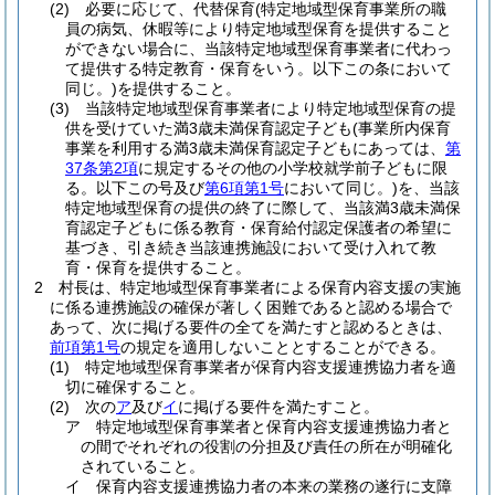
(2)
必要に応じて、代替保育
(特定地域型保育事業所の職
員の病気、休暇等により特定地域型保育を提供すること
ができない場合に、当該特定地域型保育事業者に代わっ
て提供する特定教育・保育をいう。以下この条において
同じ。)
を提供すること。
(3)
当該特定地域型保育事業者により特定地域型保育の提
供を受けていた満3歳未満保育認定子ども
(事業所内保育
事業を利用する満3歳未満保育認定子どもにあっては、
第
37条第2項
に規定するその他の小学校就学前子どもに限
る。以下この号及び
第6項第1号
において同じ。)
を、当該
特定地域型保育の提供の終了に際して、当該満3歳未満保
育認定子どもに係る教育・保育給付認定保護者の希望に
基づき、引き続き当該連携施設において受け入れて教
育・保育を提供すること。
2
村長は、特定地域型保育事業者による保育内容支援の実施
に係る連携施設の確保が著しく困難であると認める場合で
あって、次に掲げる要件の全てを満たすと認めるときは、
前項第1号
の規定を適用しないこととすることができる。
(1)
特定地域型保育事業者が保育内容支援連携協力者を適
切に確保すること。
(2)
次の
ア
及び
イ
に掲げる要件を満たすこと。
ア
特定地域型保育事業者と保育内容支援連携協力者と
の間でそれぞれの役割の分担及び責任の所在が明確化
されていること。
イ
保育内容支援連携協力者の本来の業務の遂行に支障