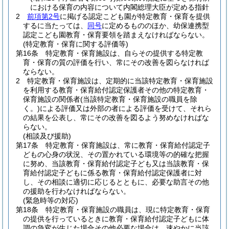
における保育の内容について内閣総理大臣が定める指針
2
前項第2号
に掲げる認定こども園が特定教育・保育を提供
するに当たっては、
同号
に定めるもののほか、幼保連携型
認定こども園教育・保育要領を踏まえなければならない。
(特定教育・保育に関する評価等)
第16条
特定教育・保育施設は、自らその提供する特定教
育・保育の質の評価を行い、常にその改善を図らなければ
ならない。
2
特定教育・保育施設は、定期的に当該特定教育・保育施設
を利用する教育・保育給付認定保護者その他の特定教育・
保育施設の関係者
(当該特定教育・保育施設の職員を除
く。)
による評価又は外部の者による評価を受けて、それら
の結果を公表し、常にその改善を図るよう努めなければな
らない。
(相談及び援助)
第17条
特定教育・保育施設は、常に教育・保育給付認定子
どもの心身の状況、その置かれている環境等の的確な把握
に努め、当該教育・保育給付認定子ども又は当該教育・保
育給付認定子どもに係る教育・保育給付認定保護者に対
し、その相談に適切に応じるとともに、必要な助言その他
の援助を行わなければならない。
(緊急時等の対応)
第18条
特定教育・保育施設の職員は、現に特定教育・保育
の提供を行っているときに教育・保育給付認定子どもに体
調の急変が生じた場合その他必要な場合は、速やかに当該