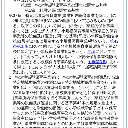
育を受ける者を除く。)
」とする。
第3章
特定地域型保育事業の運営に関する基準
第1節
利用定員に関する基準
第37条
特定地域型保育事業
(事業所内保育事業を除く。)
の
利用定員
(法第29条第1項の確認において定めるものに限
る。以下この章において同じ。)
の数は、家庭的保育事業に
あっては1人以上5人以下、小規模保育事業A型
(家庭的保育
事業等の設備及び運営に関する基準
(平成26年厚生労働省令
第61号)
第27条に規定する小規模保育事業A型をいう。
第42
条第3項
において同じ。)
及び小規模保育事業B型
(同令第27
条に規定する小規模保育事業B型をいう。
同項
において同
じ。)
にあっては6人以上19人以下、小規模保育事業C型
(同
条に規定する小規模保育事業C型をいう。
附則第3条
におい
て同じ。)
にあっては6人以上10人以下、居宅訪問型保育事
業にあっては1人とする。
2
特定地域型保育事業者は、特定地域型保育の種類及び当該
特定地域型保育の種類に係る特定地域型保育事業を行う事
業所
(以下「特定地域型保育事業所」という。)
ごとに、法
第19条第3号に掲げる小学校就学前子どもに係る利用定員
(事業所内保育事業を行う事業所にあっては、家庭的保育事
業等の設備及び運営に関する基準第42条の規定を踏まえ、
その雇用する労働者の監護する小学校就学前子どもを保育
するため当該事業所内保育事業を自ら施設を設置して行う
事業主に係る当該小学校就学前子ども
(当該事業所内保育事
業が、事業主団体に係るものにあっては事業主団体の構成