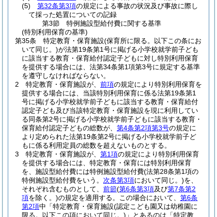
(5)
第32条第3項
の規定による事故の状況及び事故に際し
て採った処置についての記録
第3節
特例施設型給付費に関する基準
(特別利用保育の基準)
第35条
特定教育・保育施設
(保育所に限る。以下この条にお
いて同じ。)
が法第19条第1号に掲げる小学校就学前子ども
に該当する教育・保育給付認定子どもに対し特別利用保育
を提供する場合には、法第34条第1項第3号に規定する基準
を遵守しなければならない。
2
特定教育・保育施設が、
前項
の規定により特別利用保育を
提供する場合には、当該特別利用保育に係る法第19条第1
号に掲げる小学校就学前子どもに該当する教育・保育給付
認定子ども及び当該特定教育・保育施設を現に利用してい
る同条第2号に掲げる小学校就学前子どもに該当する教育・
保育給付認定子どもの総数が、
第4条第2項第3号
の規定に
より定められた法第19条第2号に掲げる小学校就学前子ど
もに係る利用定員の総数を超えないものとする。
3
特定教育・保育施設が、
第1項
の規定により特別利用保育
を提供する場合には、特定教育・保育には特別利用保育
を、施設型給付費には特例施設型給付費
(法第28条第1項の
特例施設型給付費をいう。
次条第3項
において同じ。)
を、
それぞれ含むものとして、
前節
(
第6条第3項
及び
第7条第2
項
を除く。)
の規定を適用する。
この場合において、
第6条
第2項
中「特定教育・保育施設
(認定こども園又は幼稚園に
限る。以下この項において同じ。)
」とあるのは「特定教