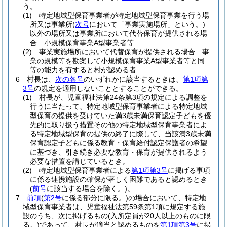
う。
(1)
特定地域型保育事業者が特定地域型保育事業を行う場
所又は事業所
(
次号
において「事業実施場所」という。)
以外の場所又は事業所において代替保育が提供される場
合 小規模保育事業A型事業者等
(2)
事業実施場所において代替保育が提供される場合 事
業の規模等を勘案して小規模保育事業A型事業者等と同
等の能力を有すると村が認める者
6
村長は、
次の各号
のいずれかに該当するときは、
第1項第
3号
の規定を適用しないこととすることができる。
(1)
村長が、児童福祉法第24条第3項の規定による調整を
行うに当たって、特定地域型保育事業者による特定地域
型保育の提供を受けていた満3歳未満保育認定子どもを優
先的に取り扱う措置その他の特定地域型保育事業者によ
る特定地域型保育の提供の終了に際して、当該満3歳未満
保育認定子どもに係る教育・保育給付認定保護者の希望
に基づき、引き続き必要な教育・保育が提供されるよう
必要な措置を講じているとき。
(2)
特定地域型保育事業者による
第1項第3号
に掲げる事項
に係る連携施設の確保が著しく困難であると認めるとき
(
前号
に該当する場合を除く。)
。
7
前項
(
第2号
に係る部分に限る。)
の場合において、特定地
域型保育事業者は、児童福祉法第59条第1項に規定する施
設のうち、次に掲げるもの
(入所定員が20人以上のものに限
る。)
であって、村長が適当と認めるものを
第1項第3号
に掲