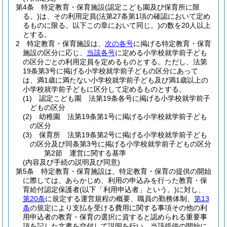
第4条
特定教育・保育施設
(認定こども園及び保育所に限
る。)
は、その利用定員
(法第27条第1項の確認において定め
るものに限る。以下この章において同じ。)
の数を20人以上
とする。
2
特定教育・保育施設は、
次の各号
に掲げる特定教育・保育
施設の区分に応じ、
当該各号
に定める小学校就学前子ども
の区分ごとの利用定員を定めるものとする。
ただし、法第
19条第3号に掲げる小学校就学前子どもの区分にあって
は、満1歳に満たない小学校就学前子ども及び満1歳以上の
小学校就学前子どもに区分して定めるものとする。
(1)
認定こども園 法第19条各号に掲げる小学校就学前子
どもの区分
(2)
幼稚園 法第19条第1号に掲げる小学校就学前子ども
の区分
(3)
保育所 法第19条第2号に掲げる小学校就学前子ども
の区分及び同条第3号に掲げる小学校就学前子どもの区分
第2節
運営に関する基準
(内容及び手続の説明及び同意)
第5条
特定教育・保育施設は、特定教育・保育の提供の開始
に際しては、あらかじめ、利用の申込みを行った教育・保
育給付認定保護者
(以下「利用申込者」という。)
に対し、
第20条
に規定する運営規程の概要、職員の勤務体制、
第13
条
の規定により支払を受ける費用に関する事項その他の利
用申込者の教育・保育の選択に資すると認められる重要事
項を記した文書を交付して説明を行い、当該提供の開始に