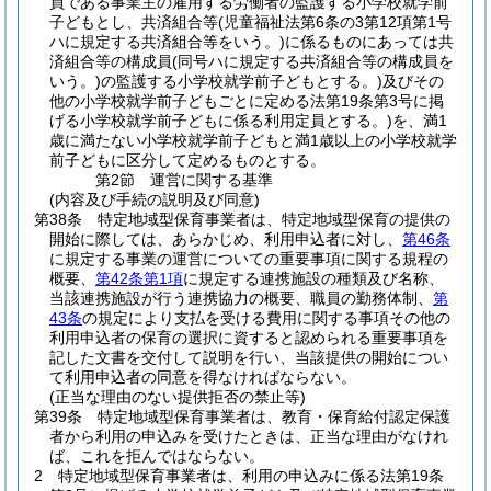
員である事業主の雇用する労働者の監護する小学校就学前
子どもとし、共済組合等
(児童福祉法第6条の3第12項第1号
ハに規定する共済組合等をいう。)
に係るものにあっては共
済組合等の構成員
(同号ハに規定する共済組合等の構成員を
いう。)
の監護する小学校就学前子どもとする。)
及びその
他の小学校就学前子どもごとに定める法第19条第3号に掲
げる小学校就学前子どもに係る利用定員とする。)
を、満1
歳に満たない小学校就学前子どもと満1歳以上の小学校就学
前子どもに区分して定めるものとする。
第2節
運営に関する基準
(内容及び手続の説明及び同意)
第38条
特定地域型保育事業者は、特定地域型保育の提供の
開始に際しては、あらかじめ、利用申込者に対し、
第46条
に規定する事業の運営についての重要事項に関する規程の
概要、
第42条第1項
に規定する連携施設の種類及び名称、
当該連携施設が行う連携協力の概要、職員の勤務体制、
第
43条
の規定により支払を受ける費用に関する事項その他の
利用申込者の保育の選択に資すると認められる重要事項を
記した文書を交付して説明を行い、当該提供の開始につい
て利用申込者の同意を得なければならない。
(正当な理由のない提供拒否の禁止等)
第39条
特定地域型保育事業者は、教育・保育給付認定保護
者から利用の申込みを受けたときは、正当な理由がなけれ
ば、これを拒んではならない。
2
特定地域型保育事業者は、利用の申込みに係る法第19条