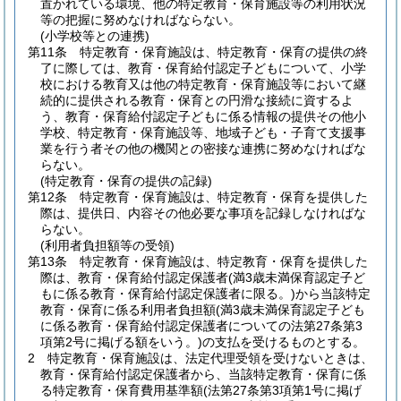
置かれている環境、他の特定教育・保育施設等の利用状況
等の把握に努めなければならない。
(小学校等との連携)
第11条
特定教育・保育施設は、特定教育・保育の提供の終
了に際しては、教育・保育給付認定子どもについて、小学
校における教育又は他の特定教育・保育施設等において継
続的に提供される教育・保育との円滑な接続に資するよ
う、教育・保育給付認定子どもに係る情報の提供その他小
学校、特定教育・保育施設等、地域子ども・子育て支援事
業を行う者その他の機関との密接な連携に努めなければな
らない。
(特定教育・保育の提供の記録)
第12条
特定教育・保育施設は、特定教育・保育を提供した
際は、提供日、内容その他必要な事項を記録しなければな
らない。
(利用者負担額等の受領)
第13条
特定教育・保育施設は、特定教育・保育を提供した
際は、教育・保育給付認定保護者
(満3歳未満保育認定子ど
もに係る教育・保育給付認定保護者に限る。)
から当該特定
教育・保育に係る利用者負担額
(満3歳未満保育認定子ども
に係る教育・保育給付認定保護者についての法第27条第3
項第2号に掲げる額をいう。)
の支払を受けるものとする。
2
特定教育・保育施設は、法定代理受領を受けないときは、
教育・保育給付認定保護者から、当該特定教育・保育に係
る特定教育・保育費用基準額
(法第27条第3項第1号に掲げ