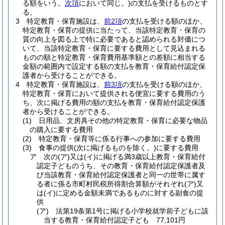
る額をいう。
次項
において同じ。)
の支払を受けるものとす
る。
3
特定教育・保育施設は、
前2項
の支払を受ける額のほか、
特定教育・保育の提供に当たって、当該特定教育・保育の
質の向上を図る上で特に必要であると認められる対価につ
いて、当該特定教育・保育に要する費用として見込まれる
ものの額と特定教育・保育費用基準額との差額に相当する
金額の範囲内で設定する額の支払を教育・保育給付認定保
護者から受けることができる。
4
特定教育・保育施設は、
前3項
の支払を受ける額のほか、
特定教育・保育において提供される便宜に要する費用のう
ち、次に掲げる費用の額の支払を教育・保育給付認定保護
者から受けることができる。
(1)
日用品、文房具その他の特定教育・保育に必要な物品
の購入に要する費用
(2)
特定教育・保育等に係る行事への参加に要する費用
(3)
食事の提供
(次に掲げるものを除く。)
に要する費用
ア
次の
(ア)
又は
(イ)
に掲げる満3歳以上教育・保育給付
認定子どものうち、その教育・保育給付認定保護者及
び当該教育・保育給付認定保護者と同一の世帯に属す
る者に係る市町村民税所得割合算額がそれぞれ
(ア)
又
は
(イ)
に定める金額未満であるものに対する副食の提
供
(ア)
法第19条第1号に掲げる小学校就学前子どもに該
当する教育・保育給付認定子ども 77,101円