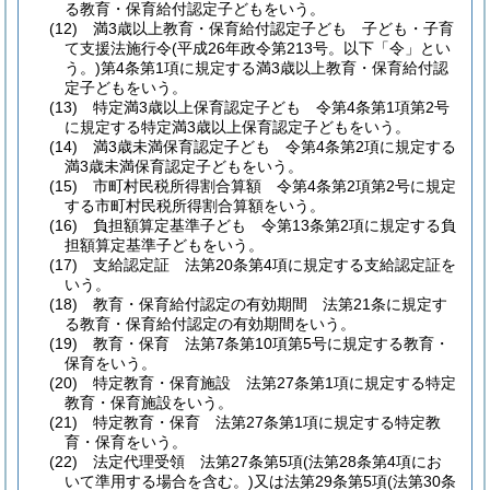
る教育・保育給付認定子どもをいう。
(12)
満3歳以上教育・保育給付認定子ども 子ども・子育
て支援法施行令
(平成26年政令第213号。以下「令」とい
う。)
第4条第1項に規定する満3歳以上教育・保育給付認
定子どもをいう。
(13)
特定満3歳以上保育認定子ども 令第4条第1項第2号
に規定する特定満3歳以上保育認定子どもをいう。
(14)
満3歳未満保育認定子ども 令第4条第2項に規定する
満3歳未満保育認定子どもをいう。
(15)
市町村民税所得割合算額 令第4条第2項第2号に規定
する市町村民税所得割合算額をいう。
(16)
負担額算定基準子ども 令第13条第2項に規定する負
担額算定基準子どもをいう。
(17)
支給認定証 法第20条第4項に規定する支給認定証を
いう。
(18)
教育・保育給付認定の有効期間 法第21条に規定す
る教育・保育給付認定の有効期間をいう。
(19)
教育・保育 法第7条第10項第5号に規定する教育・
保育をいう。
(20)
特定教育・保育施設 法第27条第1項に規定する特定
教育・保育施設をいう。
(21)
特定教育・保育 法第27条第1項に規定する特定教
育・保育をいう。
(22)
法定代理受領 法第27条第5項
(法第28条第4項にお
いて準用する場合を含む。)
又は法第29条第5項
(法第30条