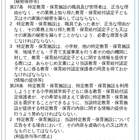
(秘密保持等)
第27条
特定教育・保育施設の職員及び管理者は、正当な理
由がなく、その業務上知り得た教育・保育給付認定子ども
又はその家族の秘密を漏らしてはならない。
2
特定教育・保育施設は、職員であった者が、正当な理由が
なく、その業務上知り得た教育・保育給付認定子ども又は
その家族の秘密を漏らすことがないよう、必要な措置を講
じなければならない。
3
特定教育・保育施設は、小学校、他の特定教育・保育施設
等、地域子ども・子育て支援事業を行う者その他の機関に
対して、教育・保育給付認定子どもに関する情報を提供す
る際には、あらかじめ文書により当該教育・保育給付認定
子どもに係る教育・保育給付認定保護者の同意を得ておか
なければならない。
(情報の提供等)
第28条
特定教育・保育施設は、特定教育・保育施設を利用
しようとする小学校就学前子どもに係る教育・保育給付認
定保護者が、その希望を踏まえて適切に特定教育・保育施
設を選択することができるように、当該特定教育・保育施
設が提供する特定教育・保育の内容に関する情報の提供を
行うよう努めなければならない。
2
特定教育・保育施設は、当該特定教育・保育施設について
広告をする場合において、その内容を虚偽のもの又は誇大
なものとしてはならない。
(利益供与等の禁止)