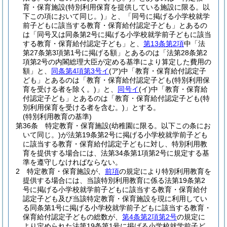
育・保育施設
(特別利用保育を提供している施設に限る。以
下この項において同じ。)
」と、「同号に掲げる小学校就学
前子どもに該当する教育・保育給付認定子ども」とあるの
は「同号又は同条第2号に掲げる小学校就学前子どもに該当
する教育・保育給付認定子ども」と、
第13条第2項
中「法
第27条第3項第1号に掲げる額」とあるのは「法第28条第2
項第2号の内閣総理大臣が定める基準により算定した費用の
額」と、
同条第4項第3号イ
(ア)
中「教育・保育給付認定子
ども」とあるのは「教育・保育給付認定子ども
(特別利用保
育を受ける者を除く。)
」と、
同号イ
(イ)
中「教育・保育給
付認定子ども」とあるのは「教育・保育給付認定子ども
(特
別利用保育を受ける者を含む。)
」とする。
(特別利用教育の基準)
第36条
特定教育・保育施設
(幼稚園に限る。以下この条にお
いて同じ。)
が法第19条第2号に掲げる小学校就学前子ども
に該当する教育・保育給付認定子どもに対し、特別利用教
育を提供する場合には、法第34条第1項第2号に規定する基
準を遵守しなければならない。
2
特定教育・保育施設が、
前項
の規定により特別利用教育を
提供する場合には、当該特別利用教育に係る法第19条第2
号に掲げる小学校就学前子どもに該当する教育・保育給付
認定子ども及び当該特定教育・保育施設を現に利用してい
る同条第1号に掲げる小学校就学前子どもに該当する教育・
保育給付認定子どもの総数が、
第4条第2項第2号
の規定に
より定められた法第19条第1号に掲げる小学校就学前子ど