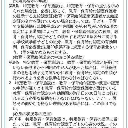
(受給資格等の確認)
第8条
特定教育・保育施設は、特定教育・保育の提供を求め
られた場合は、必要に応じて、教育・保育給付認定保護者
の提示する支給認定証
(教育・保育給付認定保護者が支給認
定証の交付を受けていない場合にあっては、子ども・子育
て支援法施行規則
(平成26年内閣府令第44号)
第7条第2項の
規定による通知)
によって、教育・保育給付認定の有無、教
育・保育給付認定子どもの該当する法第19条各号に掲げる
小学校就学前子どもの区分、教育・保育給付認定の有効期
間、保育必要量
(法第20条第3項に規定する保育必要量をい
う。)
等を確かめるものとする。
(教育・保育給付認定の申請に係る援助)
第9条
特定教育・保育施設は、教育・保育給付認定を受けて
いない保護者から利用の申込みがあった場合は、当該保護
者の意思を踏まえて速やかに教育・保育給付認定の申請が
行われるよう必要な援助を行わなければならない。
2
特定教育・保育施設は、教育・保育給付認定の変更の認定
の申請が遅くとも教育・保育給付認定保護者が受けている
教育・保育給付認定の有効期間の満了日の30日前には行わ
れるよう必要な援助を行わなければならない。
ただし、緊
急その他やむを得ない理由がある場合には、この限りでな
い。
(心身の状況等の把握)
第10条
特定教育・保育施設は、特定教育・保育の提供に当
たっては、教育・保育給付認定子どもの心身の状況、その