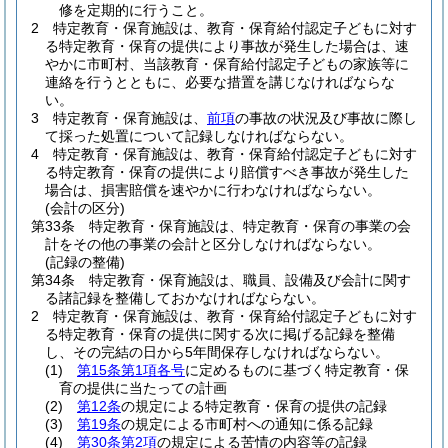
修を定期的に行うこと。
2
特定教育・保育施設は、教育・保育給付認定子どもに対す
る特定教育・保育の提供により事故が発生した場合は、速
やかに市町村、当該教育・保育給付認定子どもの家族等に
連絡を行うとともに、必要な措置を講じなければならな
い。
3
特定教育・保育施設は、
前項
の事故の状況及び事故に際し
て採った処置について記録しなければならない。
4
特定教育・保育施設は、教育・保育給付認定子どもに対す
る特定教育・保育の提供により賠償すべき事故が発生した
場合は、損害賠償を速やかに行わなければならない。
(会計の区分)
第33条
特定教育・保育施設は、特定教育・保育の事業の会
計をその他の事業の会計と区分しなければならない。
(記録の整備)
第34条
特定教育・保育施設は、職員、設備及び会計に関す
る諸記録を整備しておかなければならない。
2
特定教育・保育施設は、教育・保育給付認定子どもに対す
る特定教育・保育の提供に関する次に掲げる記録を整備
し、その完結の日から5年間保存しなければならない。
(1)
第15条第1項各号
に定めるものに基づく特定教育・保
育の提供に当たっての計画
(2)
第12条
の規定による特定教育・保育の提供の記録
(3)
第19条
の規定による市町村への通知に係る記録
(4)
第30条第2項
の規定による苦情の内容等の記録