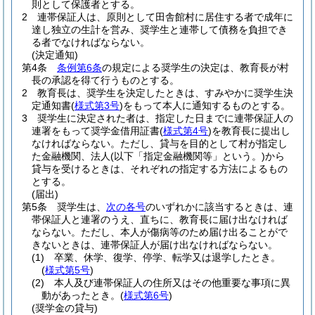
則として保護者とする。
2
連帯保証人は、原則として田舎館村に居住する者で成年に
達し独立の生計を営み、奨学生と連帯して債務を負担でき
る者でなければならない。
(決定通知)
第4条
条例第6条
の規定による奨学生の決定は、教育長が村
長の承認を得て行うものとする。
2
教育長は、奨学生を決定したときは、すみやかに奨学生決
定通知書
(
様式第3号
)
をもって本人に通知するものとする。
3
奨学生に決定された者は、指定した日までに連帯保証人の
連署をもって奨学金借用証書
(
様式第4号
)
を教育長に提出し
なければならない。
ただし、貸与を目的として村が指定し
た金融機関、法人
(以下「指定金融機関等」という。)
から
貸与を受けるときは、それぞれの指定する方法によるもの
とする。
(届出)
第5条
奨学生は、
次の各号
のいずれかに該当するときは、連
帯保証人と連署のうえ、直ちに、教育長に届け出なければ
ならない。
ただし、本人が傷病等のため届け出ることがで
きないときは、連帯保証人が届け出なければならない。
(1)
卒業、休学、復学、停学、転学又は退学したとき。
(
様式第5号
)
(2)
本人及び連帯保証人の住所又はその他重要な事項に異
動があったとき。
(
様式第6号
)
(奨学金の貸与)