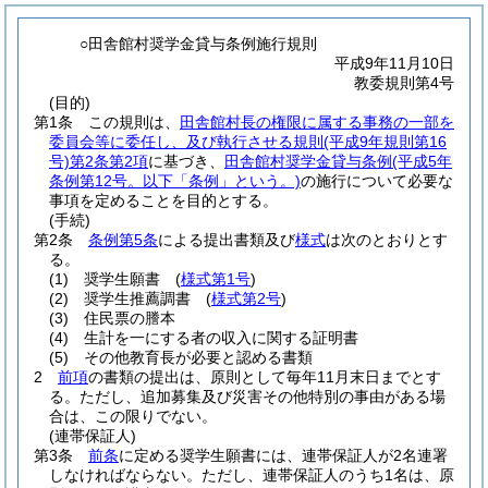
○田舎館村奨学金貸与条例施行規則
平成9年11月10日
教委規則第4号
(目的)
第1条
この規則は、
田舎館村長の権限に属する事務の一部を
委員会等に委任し、及び執行させる規則
(平成9年規則第16
号)
第2条第2項
に基づき、
田舎館村奨学金貸与条例
(平成5年
条例第12号。以下「条例」という。)
の施行について必要な
事項を定めることを目的とする。
(手続)
第2条
条例第5条
による提出書類及び
様式
は次のとおりとす
る。
(1)
奨学生願書
(
様式第1号
)
(2)
奨学生推薦調書
(
様式第2号
)
(3)
住民票の謄本
(4)
生計を一にする者の収入に関する証明書
(5)
その他教育長が必要と認める書類
2
前項
の書類の提出は、原則として毎年11月末日までとす
る。
ただし、追加募集及び災害その他特別の事由がある場
合は、この限りでない。
(連帯保証人)
第3条
前条
に定める奨学生願書には、連帯保証人が2名連署
しなければならない。
ただし、連帯保証人のうち1名は、原