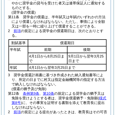
やかに奨学金の貸与を受けた者又は連帯保証人に通知する
ものとする。
(奨学金の償還)
第11条
奨学金の償還は、半年賦又は年賦のいずれかの方法
により償還しなければならない。
ただし、事情により全額
又は一部を一時に繰り上げて償還することができる。
2
前項
の規定による奨学金の償還期日は、次のとおりとす
る。
割賦基準
償還期日
半年賦
前期
後期
4月1日から8月25日ま
9月1日から翌年3月25
で
日まで
年賦
4月1日から翌年3月25日まで
3
奨学金償還計画書に基づき作成された納入通知書等によ
り、所定の日までに村又は指定金融機関等の指定する方法
で納入しなければならない。
(償還の猶予及び免除)
第12条
条例第9条
、
第10条
の規定による奨学金の猶予又は
免除を受けようとする者は、奨学金償還猶予・免除願
(
様式
第8号
)
に、その事実を証明する書類を添えて教育長に提出
しなければならない。
2
前項
の規定による提出があったときは、教育長はその可否