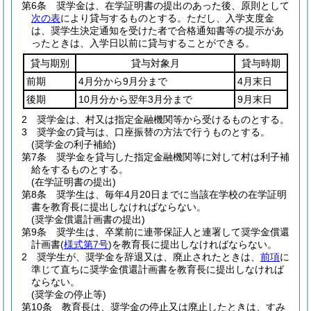
第6条
奨学金は、在学証明書の提出のあった後、原則として
次の表
により貸与するものとする。
ただし、入学支度金
は、奨学生決定通知を受けた者で合格通知書等の提示があ
ったときは、入学日以前に貸与することができる。
貸与期別
貸与対象月
貸与時期
前期
4月分から9月分まで
4月末日
後期
10月分から翌年3月分まで
9月末日
2
奨学金は、村又は指定金融機関等から受けるものとする。
3
奨学金の貸与は、口座振替の方法で行うものとする。
(奨学金の利子補給)
第7条
奨学金を貸与した指定金融機関等に対して村は利子補
給をするものとする。
(在学証明書の提出)
第8条
奨学生は、毎年4月20日までに当該在学校の在学証明
書を教育長に提出しなければならない。
(奨学金償還計画書の提出)
第9条
奨学生は、卒業前に連帯保証人と連署して奨学金償還
計画書
(
様式第7号
)
を教育長に提出しなければならない。
2
奨学生が、奨学金を辞退又は、廃止されたときは、
前項
に
準じて直ちに奨学金償還計画書を教育長に提出しなければ
ならない。
(奨学金の停止等)
第10条
教育長は、奨学金の停止又は廃止したときは、すみ