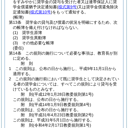
をすみやかに奨学金の貸与を受けた者又は連帯保証人に奨
学金償還猶予決定通知書
(
様式第9号
)
又は奨学金償還免除決
定通知書
(
様式第10号
)
をもって通知する。
(帳簿)
第13条
奨学金の貸与及び償還の状況を明確にするため、次
の帳簿を備え付けなければならない。
(1)
奨学生原簿
(2)
奨学生異動簿
(3)
その他必要な帳簿
(委任)
第14条
この規則の施行について必要な事項は、教育長が別
に定める。
附
則
1
この規則は、公布の日から施行し、平成9年11月1日から
適用する。
2
この規則の施行前において既に奨学生として決定されてい
る者の奨学金については、すべてこの規則により貸与を受
けているものとみなす。
附
則
(平成12年1月28日
教委規則第1号)
この規則は、公布の日から施行する。
附
則
(平成14年1月9日
教委規則第4号)
この規則は、公布の日から施行する。
附
則
(平成31年4月23日
教委規則第2号)
この規則は、平成31年5月1日から施行する。
附
則
(令和4年2月17日
教委規則第1号)