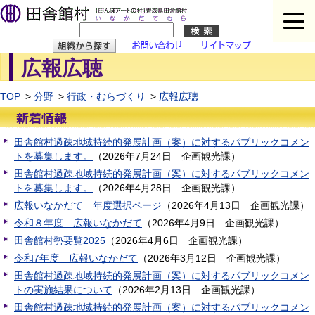
広報広聴
問い合わせ
イトマップ
TOP
分野
行政・むらづくり
広報広聴
田舎館村過疎地域持続的発展計画（案）に対するパブリックコメン
トを募集します。
（
2026年7月24日
企画観光課
）
田舎館村過疎地域持続的発展計画（案）に対するパブリックコメン
トを募集します。
（
2026年4月28日
企画観光課
）
広報いなかだて 年度選択ページ
（
2026年4月13日
企画観光課
）
令和８年度 広報いなかだて
（
2026年4月9日
企画観光課
）
田舎館村勢要覧2025
（
2026年4月6日
企画観光課
）
令和7年度 広報いなかだて
（
2026年3月12日
企画観光課
）
田舎館村過疎地域持続的発展計画（案）に対するパブリックコメン
トの実施結果について
（
2026年2月13日
企画観光課
）
田舎館村過疎地域持続的発展計画（案）に対するパブリックコメン