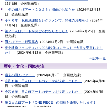
11月6日
企画観光課
）
「冬の田んぼアート２０２５」開催のお知らせ
（
2024年12月18
日
企画観光課
）
令和６年「収穫感謝祭＆シクラメン市」開催のお知らせ
（
2024年
11月6日
企画観光課
）
第２田んぼアートが見ごろになりました！
（
2024年7月25日
企画
観光課
）
田んぼアート観覧案内
（
2024年7月2日
企画観光課
）
東北映像フェスティバル2024映像コンテストで大賞を受賞しまし
た！！
（
2024年6月13日
企画観光課
）
>>記事一覧
歴史・文化・国際交流
過去の田んぼアート
（
2026年6月2日
企画観光課
）
令和８年 田んぼアートのテーマを決定しました！
（
2026年4月30
日
企画観光課
）
令和６年 田んぼアートのテーマを決定しました！
（
2024年4月5
日
企画観光課
）
第２田んぼアート「ONE PIECE」の図柄を発表いたします！