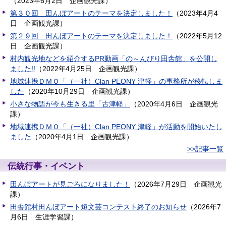
（
2023年6月2日
企画観光課
）
第３０回 田んぼアートのテーマを決定しました！
（
2023年4月4
日
企画観光課
）
第２９回 田んぼアートのテーマを決定しました！
（
2022年5月12
日
企画観光課
）
村内観光地などを紹介するPR動画「の～んびり田舎館」を公開し
ました!!
（
2022年4月25日
企画観光課
）
地域連携ＤＭＯ「（一社）Clan PEONY 津軽」の事務所が移転しま
した
（
2020年10月29日
企画観光課
）
小さな物語が今も生きる里「古津軽」
（
2020年4月6日
企画観光
課
）
地域連携ＤＭＯ「（一社）Clan PEONY 津軽」が活動を開始いたし
ました
（
2020年4月1日
企画観光課
）
>>記事一覧
伝統行事・イベント
田んぼアートが見ごろになりました！
（
2026年7月29日
企画観光
課
）
田舎館村田んぼアート短文芸コンテスト終了のお知らせ
（
2026年7
月6日
生涯学習課
）