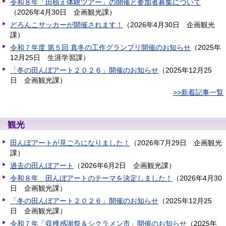
令和８年「田植え体験ツアー」の開催と参加者募集について
（
2026年4月30日
企画観光課
）
どろんこサッカーが開催されます！
（
2026年4月30日
企画観光
課
）
令和７年度 第５回 真冬の工作グランプリ開催のお知らせ
（
2025年
12月25日
生涯学習課
）
「冬の田んぼアート２０２６」開催のお知らせ
（
2025年12月25
日
企画観光課
）
>>新着記事一覧
観光
田んぼアートが見ごろになりました！
（
2026年7月29日
企画観光
課
）
過去の田んぼアート
（
2026年6月2日
企画観光課
）
令和８年 田んぼアートのテーマを決定しました！
（
2026年4月30
日
企画観光課
）
「冬の田んぼアート２０２６」開催のお知らせ
（
2025年12月25
日
企画観光課
）
令和７年「収穫感謝祭＆シクラメン市」開催のお知らせ
（
2025年