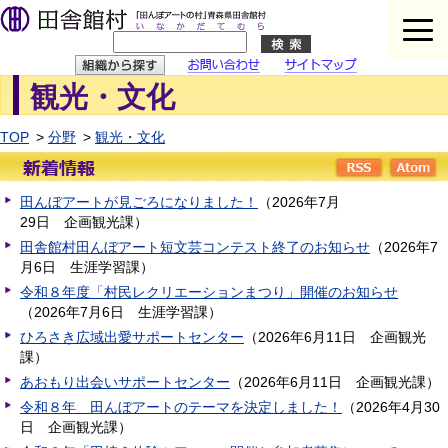
観光・文化
問い合わせ
イトマップ
TOP
分野
観光・文化
RSS
A
田んぼアートが見ごろになりました！
（
2026年7月
29日
企画観光課
）
田舎館村田んぼアート短文芸コンテスト終了のお知らせ
（
2026年7
月6日
生涯学習課
）
令和８年度「村民レクリエーションまつり」開催のお知らせ
（
2026年7月6日
生涯学習課
）
ひろさき広域出愛サポートセンター
（
2026年6月11日
企画観光
課
）
あおもり出会いサポートセンター
（
2026年6月11日
企画観光課
）
令和８年 田んぼアートのテーマを決定しました！
（
2026年4月30
日
企画観光課
）