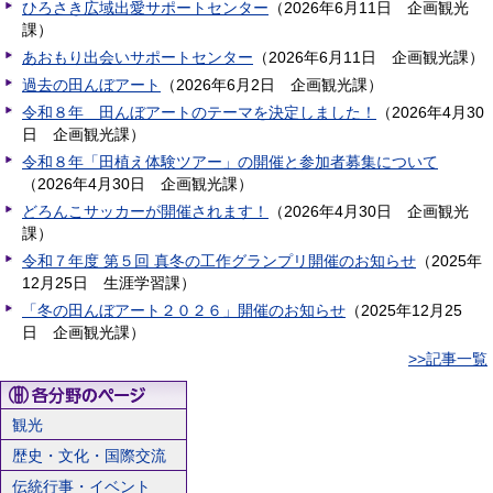
ひろさき広域出愛サポートセンター
（
2026年6月11日
企画観光
課
）
あおもり出会いサポートセンター
（
2026年6月11日
企画観光課
）
過去の田んぼアート
（
2026年6月2日
企画観光課
）
令和８年 田んぼアートのテーマを決定しました！
（
2026年4月30
日
企画観光課
）
令和８年「田植え体験ツアー」の開催と参加者募集について
（
2026年4月30日
企画観光課
）
どろんこサッカーが開催されます！
（
2026年4月30日
企画観光
課
）
令和７年度 第５回 真冬の工作グランプリ開催のお知らせ
（
2025年
12月25日
生涯学習課
）
「冬の田んぼアート２０２６」開催のお知らせ
（
2025年12月25
日
企画観光課
）
>>記事一覧
観光
歴史・文化・国際交流
伝統行事・イベント