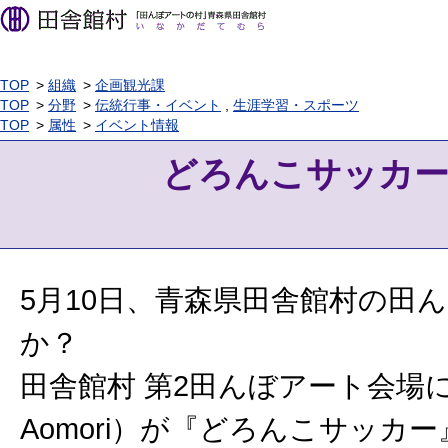
TOP
組織
企画観光課
TOP
分野
伝統行事・イベント
,
生涯学習・スポーツ
TOP
属性
イベント情報
どろんこサッカー
5月10日、青森県田舎館村の田
か？
田舎館村 第2田んぼアート会場に
Aomori）が『どろんこサッカ