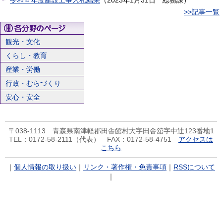
令和４年度建設工事入札結果
（
2023年1月31日
総務課
）
>>記事一覧
観光・文化
くらし・教育
産業・労働
行政・むらづくり
安心・安全
〒038-1113 青森県南津軽郡田舎館村大字田舎舘字中辻123番地1
TEL：0172-58-2111（代表） FAX：0172-58-4751
アクセスは
こちら
｜
個人情報の取り扱い
｜
リンク・著作権・免責事項
｜
RSSについて
｜