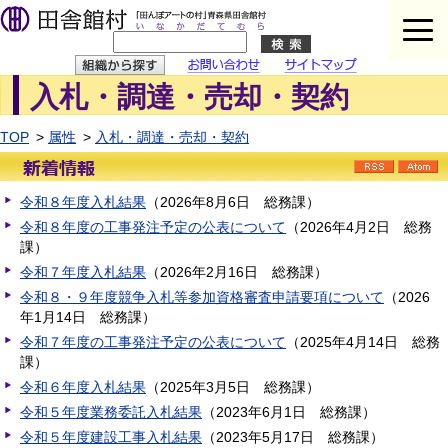
入札・調達・売却・契約
問い合わせ
イトマップ
TOP
属性
入札・調達・売却・契約
RSS
令和８年度入札結果
（
2026年8月6日
総務課
）
令和８年度の工事発注予定の公表について
（
2026年4月2日
総務
課
）
令和７年度入札結果
（
2026年2月16日
総務課
）
令和８・９年度競争入札等参加資格審査申請要項について
（
2026
年1月14日
総務課
）
令和７年度の工事発注予定の公表について
（
2025年4月14日
総務
課
）
令和６年度入札結果
（
2025年3月5日
総務課
）
令和５年度業務委託入札結果
（
2023年6月1日
総務課
）
令和５年度建設工事入札結果
（
2023年5月17日
総務課
）