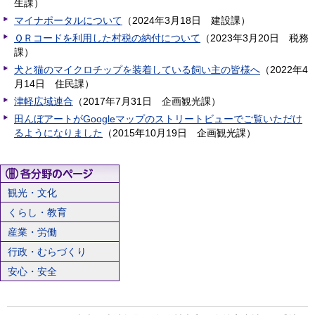
生課
）
マイナポータルについて
（
2024年3月18日
建設課
）
ＱＲコードを利用した村税の納付について
（
2023年3月20日
税務
課
）
犬と猫のマイクロチップを装着している飼い主の皆様へ
（
2022年4
月14日
住民課
）
津軽広域連合
（
2017年7月31日
企画観光課
）
田んぼアートがGoogleマップのストリートビューでご覧いただけ
るようになりました
（
2015年10月19日
企画観光課
）
観光・文化
くらし・教育
産業・労働
行政・むらづくり
安心・安全