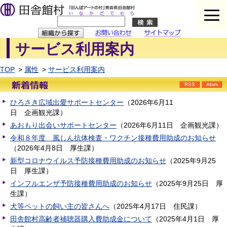
サービス利用案内
問い合わせ
イトマップ
TOP
属性
サービス利用案内
RSS
ひろさき広域出愛サポートセンター
（
2026年6月11
日
企画観光課
）
あおもり出会いサポートセンター
（
2026年6月11日
企画観光課
）
令和８年度 風しん抗体検査・ワクチン接種費用助成のお知らせ
（
2026年4月8日
厚生課
）
新型コロナウイルス予防接種費用助成のお知らせ
（
2025年9月25
日
厚生課
）
インフルエンザ予防接種費用助成のお知らせ
（
2025年9月25日
厚
生課
）
犬等ペットの飼い主の皆さんへ
（
2025年4月17日
住民課
）
田舎館村高齢者補聴器購入費助成金について
（
2025年4月1日
厚